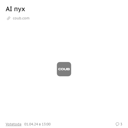
AI пух
coub.com
Votetoda
01.04.24 в 13:00
3