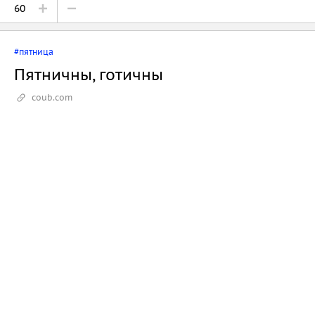
60
#пятница
Пятничны, готичны
coub.com