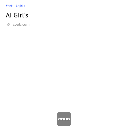
#art
#girls
Ai Girl's
coub.com