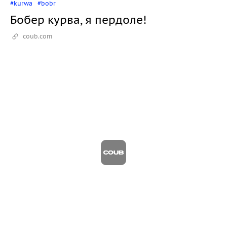
#kurwa
#bobr
Бобер курва, я пердоле!
coub.com