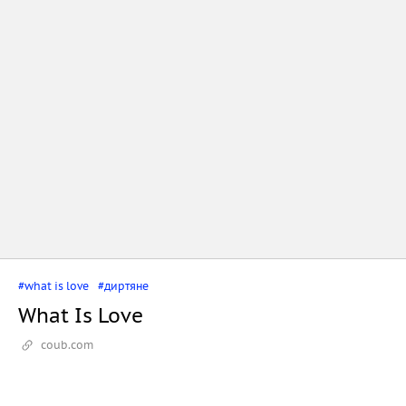
#what is love
#диртяне
What Is Love
coub.com