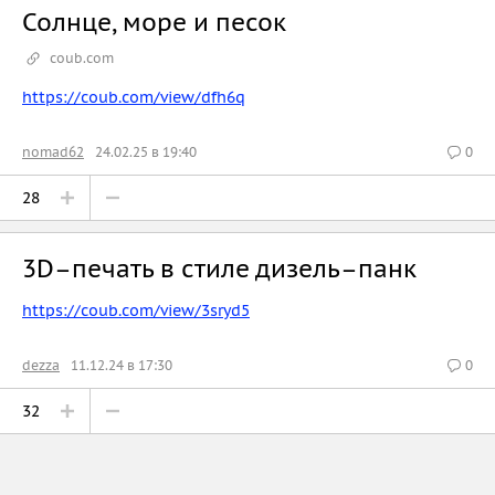
Солнце, море и песок
coub.com
https://coub.com/view/dfh6q
nomad62
24.02.25 в 19:40
0
28
3D–печать в стиле дизель–панк
https://coub.com/view/3sryd5
dezza
11.12.24 в 17:30
0
32