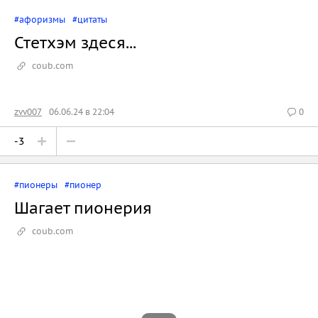
#афоризмы
#цитаты
Стетхэм здеся...
coub.com
zvv007
06.06.24 в 22:04
0
-3
#пионеры
#пионер
Шагает пионерия
coub.com