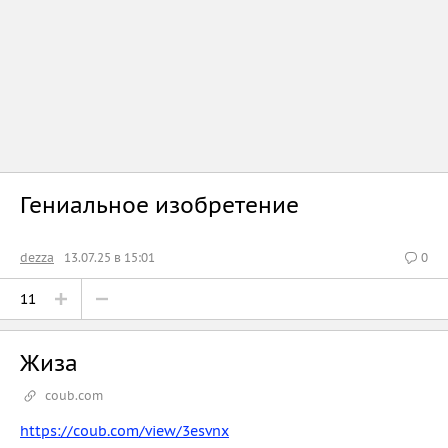
Гениальное изобретение
dezza
13.07.25 в 15:01
0
11
Жиза
coub.com
https://coub.com/view/3esvnx