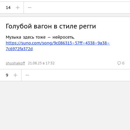
14
Голубой вагон в стиле регги
Музыка здесь тоже — нейросеть,
https://suno.com/song/9c086315–57ff–4338–9a38–
7c6972fa372d
shushakoff
21.08.25 в 17:32
0
9